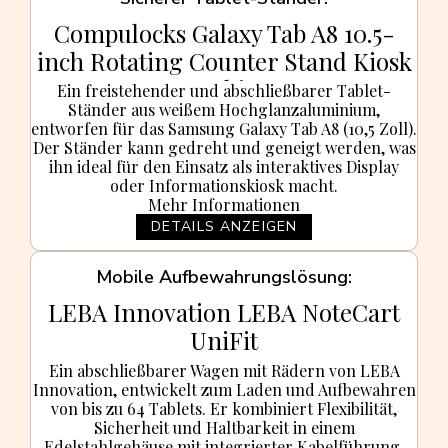
Compulocks Galaxy Tab A8 10.5-
inch Rotating Counter Stand Kiosk
- White
Ein freistehender und abschließbarer Tablet-
Ständer aus weißem Hochglanzaluminium,
entworfen für das Samsung Galaxy Tab A8 (10,5 Zoll).
Der Ständer kann gedreht und geneigt werden, was
ihn ideal für den Einsatz als interaktives Display
oder Informationskiosk macht.
Mehr Informationen
DETAILS ANZEIGEN
Mobile Aufbewahrungslösung
LEBA Innovation LEBA NoteCart
UniFit
Ein abschließbarer Wagen mit Rädern von LEBA
Innovation, entwickelt zum Laden und Aufbewahren
von bis zu 64 Tablets. Er kombiniert Flexibilität,
Sicherheit und Haltbarkeit in einem
Edelstahlgehäuse mit integrierter Kabelführung.