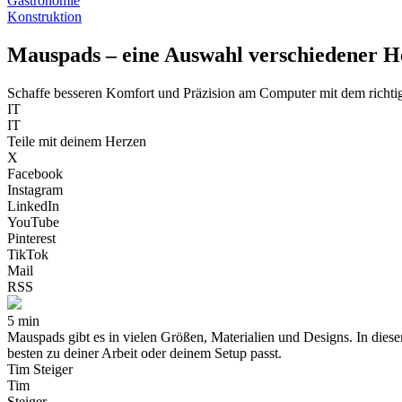
Gastronomie
Konstruktion
Mauspads – eine Auswahl verschiedener He
Schaffe besseren Komfort und Präzision am Computer mit dem richt
IT
IT
Teile mit deinem Herzen
X
Facebook
Instagram
LinkedIn
YouTube
Pinterest
TikTok
Mail
RSS
5 min
Mauspads gibt es in vielen Größen, Materialien und Designs. In dies
besten zu deiner Arbeit oder deinem Setup passt.
Tim Steiger
Tim
Steiger