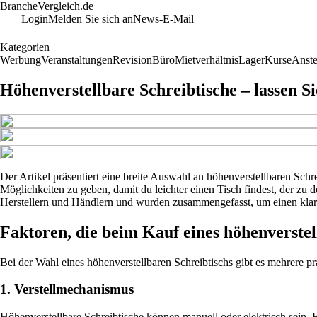
BrancheVergleich.de
Login
Melden Sie sich an
News-E-Mail
Kategorien
Werbung
Veranstaltungen
Revision
Büro
Mietverhältnis
Lager
Kurse
Anste
Höhenverstellbare Schreibtische – lassen S
Der Artikel präsentiert eine breite Auswahl an höhenverstellbaren Schr
Möglichkeiten zu geben, damit du leichter einen Tisch findest, der zu
Herstellern und Händlern und wurden zusammengefasst, um einen klare
Faktoren, die beim Kauf eines höhenverstel
Bei der Wahl eines höhenverstellbaren Schreibtischs gibt es mehrere pr
1. Verstellmechanismus
Höhenverstellbare Schreibtische können manuell oder elektrisch sein.