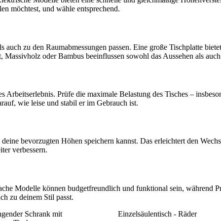
llen möchtest, und wähle entsprechend.
als auch zu den Raumabmessungen passen. Eine große Tischplatte biet
t, Massivholz oder Bambus beeinflussen sowohl das Aussehen als auch 
 gutes Arbeitserlebnis. Prüfe die maximale Belastung des Tisches – ins
auf, wie leise und stabil er im Gebrauch ist.
du deine bevorzugten Höhen speichern kannst. Das erleichtert den Wec
ter verbessern.
ache Modelle können budgetfreundlich und funktional sein, während Pr
h zu deinem Stil passt.
gender Schrank mit
Einzelsäulentisch - Räder