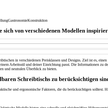
llung
Gastronomie
Konstruktion
ie sich von verschiedenen Modellen inspirie
eibtischen in verschiedenen Preisklassen und Designs. Ziel ist es, eine
 deinem Arbeitsstil und deiner Einrichtung passt. Die Informationen zu
n und neutralen Überblick zu bieten.
lbaren Schreibtischs zu berücksichtigen sin
aktische und ergonomische Faktoren, die du berücksichtigen solltest. H
 Elektrische Modelle bieten eine schnelle und gleichmäßige Höhenverst