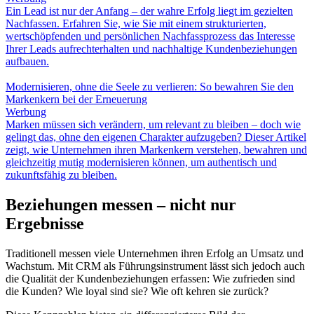
Ein Lead ist nur der Anfang – der wahre Erfolg liegt im gezielten
Nachfassen. Erfahren Sie, wie Sie mit einem strukturierten,
wertschöpfenden und persönlichen Nachfassprozess das Interesse
Ihrer Leads aufrechterhalten und nachhaltige Kundenbeziehungen
aufbauen.
Modernisieren, ohne die Seele zu verlieren: So bewahren Sie den
Markenkern bei der Erneuerung
Werbung
Marken müssen sich verändern, um relevant zu bleiben – doch wie
gelingt das, ohne den eigenen Charakter aufzugeben? Dieser Artikel
zeigt, wie Unternehmen ihren Markenkern verstehen, bewahren und
gleichzeitig mutig modernisieren können, um authentisch und
zukunftsfähig zu bleiben.
Beziehungen messen – nicht nur
Ergebnisse
Traditionell messen viele Unternehmen ihren Erfolg an Umsatz und
Wachstum. Mit CRM als Führungsinstrument lässt sich jedoch auch
die Qualität der Kundenbeziehungen erfassen: Wie zufrieden sind
die Kunden? Wie loyal sind sie? Wie oft kehren sie zurück?