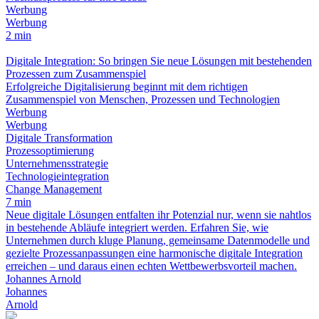
Werbung
Werbung
2 min
Digitale Integration: So bringen Sie neue Lösungen mit bestehenden
Prozessen zum Zusammenspiel
Erfolgreiche Digitalisierung beginnt mit dem richtigen
Zusammenspiel von Menschen, Prozessen und Technologien
Werbung
Werbung
Digitale Transformation
Prozessoptimierung
Unternehmensstrategie
Technologieintegration
Change Management
7 min
Neue digitale Lösungen entfalten ihr Potenzial nur, wenn sie nahtlos
in bestehende Abläufe integriert werden. Erfahren Sie, wie
Unternehmen durch kluge Planung, gemeinsame Datenmodelle und
gezielte Prozessanpassungen eine harmonische digitale Integration
erreichen – und daraus einen echten Wettbewerbsvorteil machen.
Johannes Arnold
Johannes
Arnold